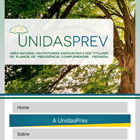
Home
A UnidasPrev
Sobre