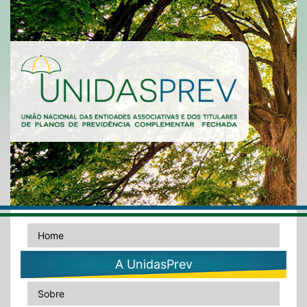
Home
A UnidasPrev
Sobre