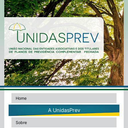
Home
A UnidasPrev
Sobre