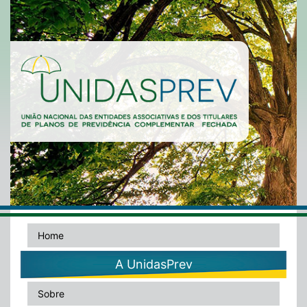
Home
A UnidasPrev
Sobre