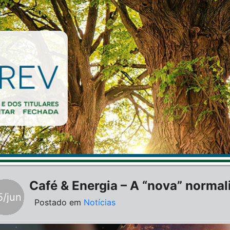
Café & Energia – A “nova” norma
5/jun
Postado em
Notícias