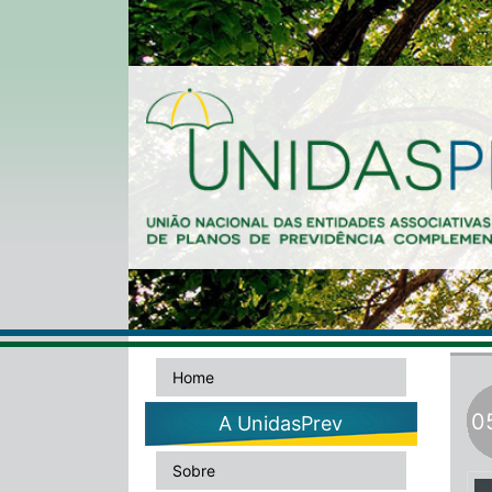
Home
0
A UnidasPrev
Sobre